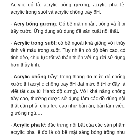
Acrylic đó là: acrylic bóng gương, acrylic pha lê,
acrylic trong suốt và acrylic chống trầy 6H.
-
Acry bóng gương:
Có bề mặn nhẵn, bóng và ít bị
trầy xước. Ứng dụng sử dụng để sản xuất nội thất.
-
Acrylic trong suốt:
có bề ngoài khá giống với thủy
tinh về màu trong suốt. Tuy nhiên có độ bền cao, có
tính dẻo, chịu lực tốt và thân thiện với người sử dụng
hơn thủy tinh.
-
Acrylic chống trầy:
trong thang đo mức độ chống
xước thì acrylic chống trầy 6H đạt mức 6 (H ở đây là
viết tắt của từ Hard: độ cứng). Với khả năng chống
trầy cao, thường được sử dụng làm các đồ dùng nội
thất cần phải chịu lực cao như bàn ăn, bàn làm việc,
giường ngủ,…
-
Acrylic pha lê:
đặc trưng nổi bật của các sản phẩm
acrylic pha lê đó là có bề mặt sáng bóng trông như