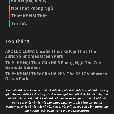
Kinh Nghiệm Hay
Nội Thất Phòng Ngủ
Thiết Kế Nội Thất
Tin Tức
Top tháng
APOLLO LUMA Chia Sẻ Thiết Kế Nội Thất The
Zurich Vinhomes Ocean Park
Thiết Kế Nội Thất Căn Hộ 3 Phòng Ngủ The Zen -
Gamuda Gardens
Thiết Kế Nội Thất Căn Hộ 2PN Tòa S2.17 Vinhomes
Ocean Park
Key:
nội thất apollo luma
, thiết kế thi công nội thất, thi công nội thất
xưởng
gỗ tuấn sơn
, thiết kế thi công nội thất trọn gói, báo giá thiết kế nội thất, thiết
kế nội thất căn hộ,
thiết kế nội thất vinhomes ocean park
, thiết kế nội thất
cung cư,
thiết kế nội thất vinhomes smart city
, bất động sản
dự án
vinhomes
,
thiết kế nội thất hà nội
, đơn vị
nội thất apollo
| ck
bánh trung thu
thu hương
| bán
bánh trung thu madame hương