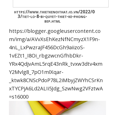
https://www.thietkenoithat.io.vn/2022/0
https://www.thietkenoithat.io.vn/2022/0
3/thiet-ke-noi-that-theo-phong-cach-
3/tiet-lo-8-bi-quyet-thiet-ke-phong-
nhat.html
bep.html
https://blogger.googleusercontent.co
https://blogger.googleusercontent.co
m/img/a/AVvXsEgr5pRK3WV3Dvwnm6I
m/img/a/AVvXsEhKezNfNCmyzX1F9n-
Acrylic
ngày càng được ưa chuông và sử dụng rộng
rãi trong thiết kế nội thất. Vậy Acrylic là gì? Tại sao nó
OL50DX4U4cwvT6dFWTYYt7SRlSTu3ZH
4nL_LxPwzraJF456DcGh9aiizoS-
lại được ưa chuộng đến vậy. Bạn hãy cùng Tabibi tìm
gS6HdZ7yzdWw48X-
1vEZt1_I8Oi_rbgzwcnGfhbDkr-
hiểu về loại vật liệu này qua bài viết dưới đây nhé.
vHMLwvkubQiFf7JwGa94xbCMSr8ReES
YRx4QdjvAmL5rqE43nRk_tvxw3dtv4xm
s7vb1MZj1aBtI1C--
Y2Mvlg8_7pO1mlXqar-
H2erWK9mS2fThaubIuoPGOBs-
_ktwk8CNScPdoP78L2iMbyjZWYhCSrKn
un2it_hNeCxZ64zlYLHP8WWn_W5R9VM
xTYCPjA6Ld2ALIi5Jdg_SzwNwg2VFztwA
hAQhPjarFgwbiSKS3TiA=s16000
=s16000